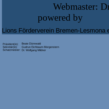
Webmaster: Dr
powered by
Jooml
Lions Förderverein Bremen-Lesmona e
Beate Dünnwald
Präsident(in):
Sekretär(in):
Gudrun Eichbaum-Morgenstern
Schatzmeister:
Dr. Wolfgang Mildner