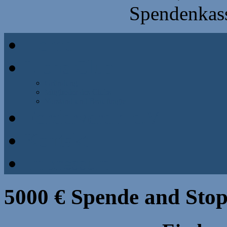
Spendenkass
Home
Lions Club
Gründung
Mitglieder des Clubs
Vorstand und Beauftragte
Förderverein e.V
Kontakt
Impressum
5000 € Spende and Sto