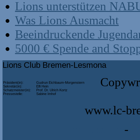
Lions unterstützen NABU
Was Lions Ausmacht
Beeindruckende Jugenda
5000 € Spende and Stop
Lions Club Bremen-Lesmona
Copywri
Präsident(in):
Gudrun Eichbaum-Morgenstern
Sekretär(in):
Elfi Hein
Schatzmeister(in):
Prof. Dr. Ulrich Kortz
Pressestelle:
Sabine Imhof
www.lc-br
Impressum
-
D