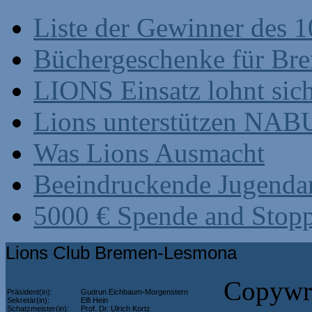
Liste der Gewinner des 1
Büchergeschenke für Br
LIONS Einsatz lohnt sic
Lions unterstützen NABU
Was Lions Ausmacht
Beeindruckende Jugenda
5000 € Spende and Stop
Lions Club Bremen-Lesmona
Copywri
Präsident(in):
Gudrun Eichbaum-Morgenstern
Sekretär(in):
Elfi Hein
Schatzmeister(in):
Prof. Dr. Ulrich Kortz