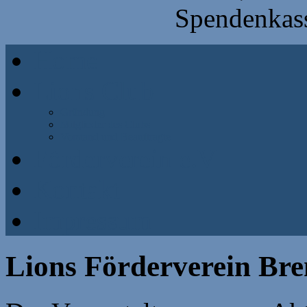
Spendenkass
Home
Lions Club
Gründung
Mitglieder des Clubs
Vorstand und Beauftragte
Förderverein e.V
Kontakt
Impressum
Lions Förderverein Br