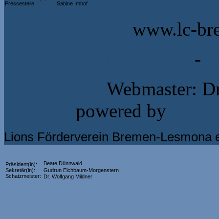
Pressestelle:
Sabine Imhof
www.lc-br
Impressum
-
D
Webmaster: Dr
powered by
Jooml
Lions Förderverein Bremen-Lesmona e
Beate Dünnwald
Präsident(in):
Sekretär(in):
Gudrun Eichbaum-Morgenstern
Schatzmeister:
Dr. Wolfgang Mildner