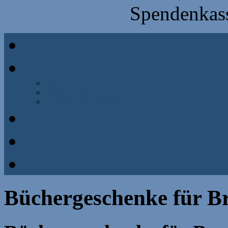
Spendenkass
Home
Lions Club
Gründung
Mitglieder des Clubs
Vorstand und Beauftragte
Förderverein e.V
Kontakt
Impressum
Büchergeschenke für B