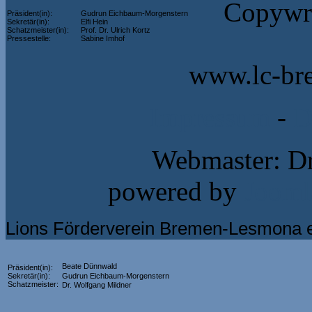
Copywri
Präsident(in):
Gudrun Eichbaum-Morgenstern
Sekretär(in):
Elfi Hein
Schatzmeister(in):
Prof. Dr. Ulrich Kortz
Pressestelle:
Sabine Imhof
www.lc-br
Impressum
-
D
Webmaster: Dr
powered by
Jooml
Lions Förderverein Bremen-Lesmona e
Beate Dünnwald
Präsident(in):
Sekretär(in):
Gudrun Eichbaum-Morgenstern
Schatzmeister:
Dr. Wolfgang Mildner