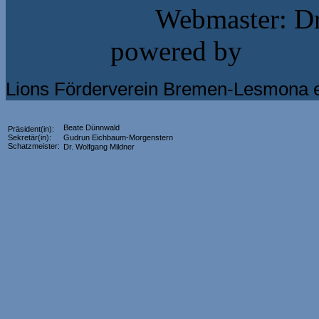
Webmaster: Dr
powered by
Jooml
Lions Förderverein Bremen-Lesmona e
Beate Dünnwald
Präsident(in):
Sekretär(in):
Gudrun Eichbaum-Morgenstern
Schatzmeister:
Dr. Wolfgang Mildner