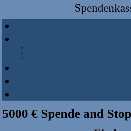
Spendenkass
Home
Lions Club
Gründung
Mitglieder des Clubs
Vorstand und Beauftragte
Förderverein e.V
Kontakt
Impressum
5000 € Spende and Sto