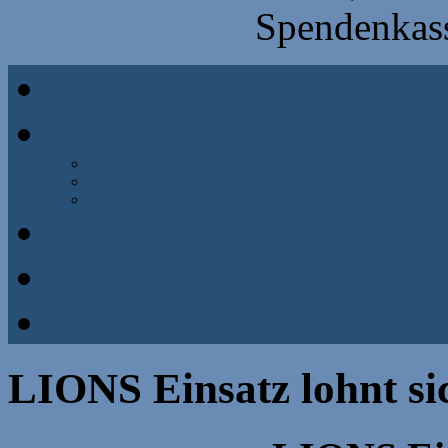
Spendenkass
Home
Lions Club
Gründung
Mitglieder des Clubs
Vorstand und Beauftragte
Förderverein e.V
Kontakt
Impressum
LIONS Einsatz lohnt si