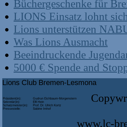
Büchergeschenke für Br
LIONS Einsatz lohnt sic
Lions unterstützen NABU
Was Lions Ausmacht
Beeindruckende Jugenda
5000 € Spende and Stop
Lions Club Bremen-Lesmona
Copywri
Präsident(in):
Gudrun Eichbaum-Morgenstern
Sekretär(in):
Elfi Hein
Schatzmeister(in):
Prof. Dr. Ulrich Kortz
Pressestelle:
Sabine Imhof
www.lc-br