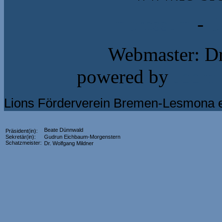
Impressum
-
D
Webmaster: Dr
powered by
Jooml
Lions Förderverein Bremen-Lesmona e
Beate Dünnwald
Präsident(in):
Sekretär(in):
Gudrun Eichbaum-Morgenstern
Schatzmeister:
Dr. Wolfgang Mildner