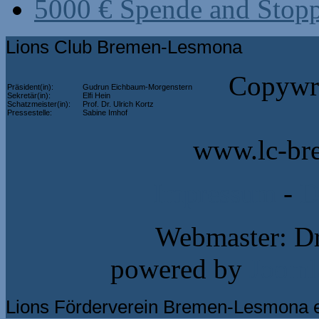
5000 € Spende and Stop
Lions Club Bremen-Lesmona
Copywri
Präsident(in):
Gudrun Eichbaum-Morgenstern
Sekretär(in):
Elfi Hein
Schatzmeister(in):
Prof. Dr. Ulrich Kortz
Pressestelle:
Sabine Imhof
www.lc-br
Impressum
-
D
Webmaster: Dr
powered by
Jooml
Lions Förderverein Bremen-Lesmona e