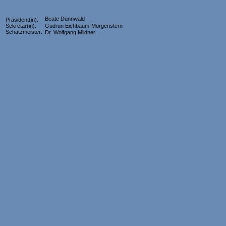
Beate Dünnwald
Präsident(in):
Sekretär(in):
Gudrun Eichbaum-Morgenstern
Schatzmeister:
Dr. Wolfgang Mildner