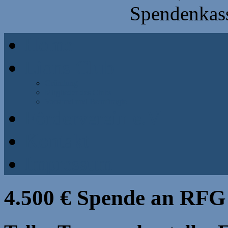
Spendenkass
Home
Lions Club
Gründung
Mitglieder des Clubs
Vorstand und Beauftragte
Förderverein e.V
Kontakt
Impressum
4.500 € Spende an RFG 