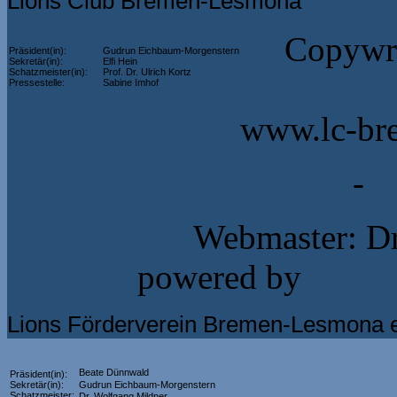
Lions Club Bremen-Lesmona
Copywri
Präsident(in):
Gudrun Eichbaum-Morgenstern
Sekretär(in):
Elfi Hein
Schatzmeister(in):
Prof. Dr. Ulrich Kortz
Pressestelle:
Sabine Imhof
www.lc-br
Impressum
-
D
Webmaster: Dr
powered by
Jooml
Lions Förderverein Bremen-Lesmona e
Beate Dünnwald
Präsident(in):
Sekretär(in):
Gudrun Eichbaum-Morgenstern
Schatzmeister:
Dr. Wolfgang Mildner